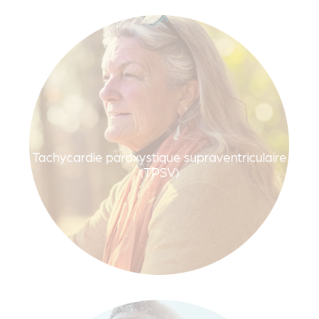
Tachycardie paroxystique supraventriculaire
(TPSV)