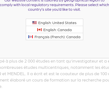
comply with local regulatory requirements. Please select whic
country’s site you’d like to visit.
English: United States
English: Canada
Français (French): Canada
ologue, médecin chercheur agréé et directeur général d
membre de l’American College of Cardiology et membre et
 Clinical Research et de la section régionale de l’Ameri
pé à plus de 2 000 études en tant qu’investigateur et a é
e nombreuses études multicentriques, notamment les é
MENDEL. Il a écrit et est le coauteur de plus de 100 a
ment élaboré un cours de formation sur la recherche pou
e.