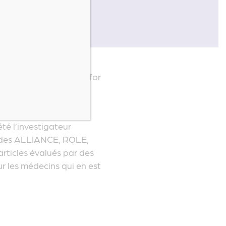
h
u Jacksonville Center for
 président sortant de
can Heart Association.
té l’investigateur
tudes ALLIANCE, ROLE,
rticles évalués par des
r les médecins qui en est