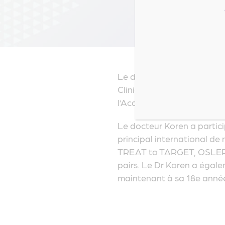
Le docteur Koren est cardi
Clinical Research. Il est 
l’Academy of Physicians in
Le docteur Koren a partici
principal international d
TREAT to TARGET, OSLER et 
pairs. Le Dr Koren a égale
maintenant à sa 18e anné