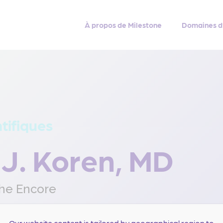
À propos de Milestone
Domaines d
ntifiques
 J. Koren, MD
he Encore
Our website content is tailored by geographical region to